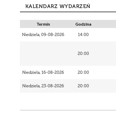
Regulamin korzystania z
Sieć na kulturę w podregionie
KALENDARZ WYDARZEŃ
obiektu Centrum Kultury w
warszawskim zachodnim 2021
Łomiankach
Narodowe Centrum Kultury
Dostępność Centrum
Termin
Godzina
Przedprzewodnik Centrum
Niedziela, 09-08-2026
14:00
Kultury w Łomiankach
Standardy ochrony małoletnich
20:00
w Centrum Kultury w
Łomiankach
Niedziela, 16-08-2026
20:00
Niedziela, 23-08-2026
20:00