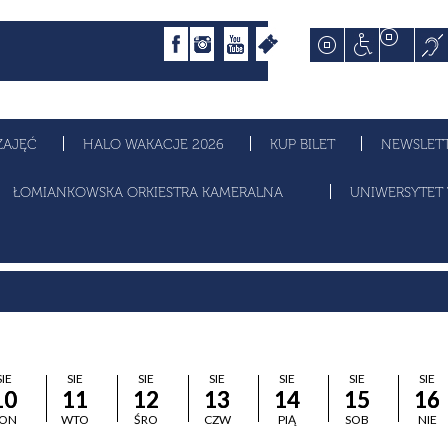
ZAJĘĆ
HALO WAKACJE 2026
KUP BILET
NEWSLET
ŁOMIANKOWSKA ORKIESTRA KAMERALNA
UNIWERSYTET 
SIE
SIE
SIE
SIE
SIE
SIE
SIE
10
11
12
13
14
15
16
ON
WTO
ŚRO
CZW
PIĄ
SOB
NIE