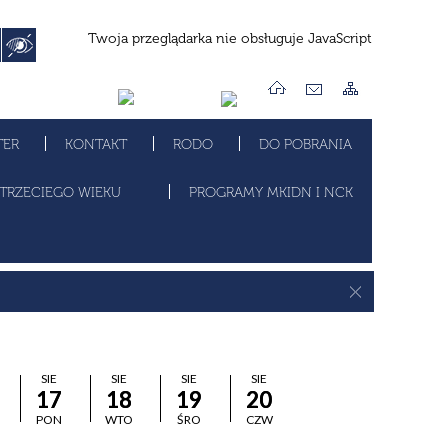
Twoja przeglądarka nie obsługuje JavaScript
TER
KONTAKT
RODO
DO POBRANIA
TRZECIEGO WIEKU
PROGRAMY MKIDN I NCK
SIE
SIE
SIE
SIE
17
18
19
20
PON
WTO
ŚRO
CZW