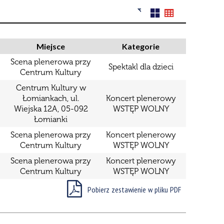
Filtry
Szukana
fraza
Miejsce
Kategorie
Kategoria
Scena plenerowa przy
Spektakl dla dzieci
Centrum Kultury
Centrum Kultury w
Trwające
—
Łomiankach, ul.
Koncert plenerowy
w zakresie
Wiejska 12A, 05-092
WSTĘP WOLNY
Łomianki
Miejsce
Scena plenerowa przy
Koncert plenerowy
Centrum Kultury
WSTĘP WOLNY
Organizator
Scena plenerowa przy
Koncert plenerowy
Promowane
Centrum Kultury
WSTĘP WOLNY
Pobierz zestawienie w pliku PDF