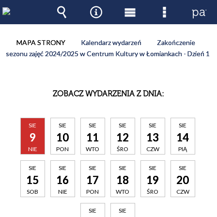
pane
Wyszukiwarka
Narzędzia
Menu
Menu
główne
szczegóło
MAPA STRONY
Kalendarz wydarzeń
Zakończenie
sezonu zajęć 2024/2025 w Centrum Kultury w Łomiankach - Dzień 1
ZOBACZ WYDARZENIA Z DNIA:
SIE
SIE
SIE
SIE
SIE
SIE
9
10
11
12
13
14
NIE
PON
WTO
ŚRO
CZW
PIĄ
SIE
SIE
SIE
SIE
SIE
SIE
15
16
17
18
19
20
SOB
NIE
PON
WTO
ŚRO
CZW
SIE
SIE