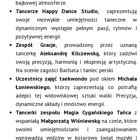
bajkowej atmosferze.
Tancerze Happy Dance Studio
, zaprezentują
swoje niezwykłe umiejętności taneczne w
dynamicznym występie pełnym pasji, rytmów i
pozytywnej energii.
Zespół Gracje
, prowadzony przez uznaną
tancerkę
Aleksandrę Kilczewską
, który zadziwi
swoją precyzją, harmonią i ekspresją artystyczną.
Na scenie zagości Bachata i taniec perski.
Uczestnicy zajęć taekwondo
pod okiem
Michała
Łoniewskiego
, którzy zaprezentują co potrafią
adepci tej widowiskowej sztuki walki. Precyzja,
dynamiczne układy i mnóstwo energii.
Tancerki zespołu Magia Cygańskiego Tańca
z
wspaniałą
Małgorzatą Wiśniewską
na czele, które
swoimi umiejętnościami i zaangażowaniem
wprowadzą widzów w kolorowy świat muzyki i