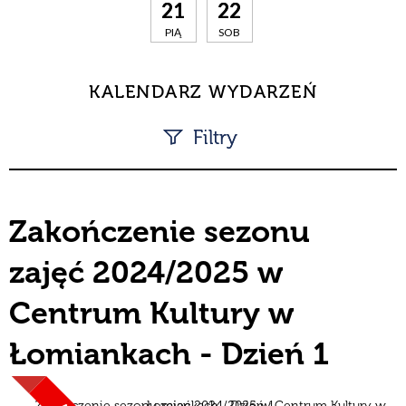
21
22
PIĄ
SOB
KALENDARZ WYDARZEŃ
Filtry
Szukana fraza
Zakończenie sezonu
Kategoria
zajęć 2024/2025 w
Trwające w zakresie
Centrum Kultury w
—
Data
Łomiankach - Dzień 1
Miejsce