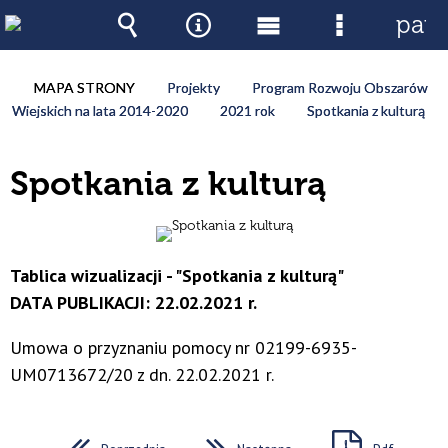
pane
Wyszukiwarka
Narzędzia
Menu
Menu
główne
szczegóło
MAPA STRONY
Projekty
Program Rozwoju Obszarów
Wiejskich na lata 2014-2020
2021 rok
Spotkania z kulturą
Spotkania z kulturą
Tablica wizualizacji - "Spotkania z kulturą"
DATA PUBLIKACJI: 22.02.2021 r.
Umowa o przyznaniu pomocy nr 02199-6935-
UM0713672/20 z dn. 22.02.2021 r.