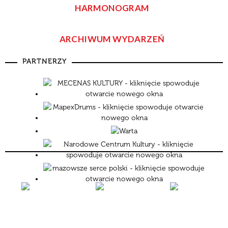
—
HARMONOGRAM
Data
ARCHIWUM WYDARZEŃ
Miejsce
Organizator
Promowane