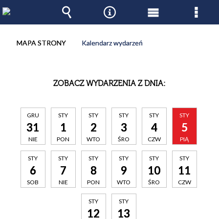
Wyszukiwarka
Narzędzia
Menu
Men
główne
szcz
MAPA STRONY
Kalendarz wydarzeń
ZOBACZ WYDARZENIA Z DNIA:
GRU
STY
STY
STY
STY
STY
31
1
2
3
4
5
NIE
PON
WTO
ŚRO
CZW
PIĄ
STY
STY
STY
STY
STY
STY
6
7
8
9
10
11
SOB
NIE
PON
WTO
ŚRO
CZW
STY
STY
12
13